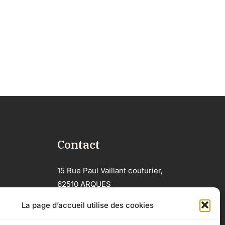
Contact
15 Rue Paul Vaillant couturier,
62510 ARQUES
03.21.12.27.61
La page d’accueil utilise des cookies
ehpad@fontinettes.fr